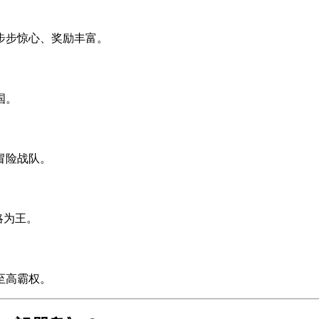
步步惊心、奖励丰富。
国。
冒险战队。
略为王。
至高霸权。