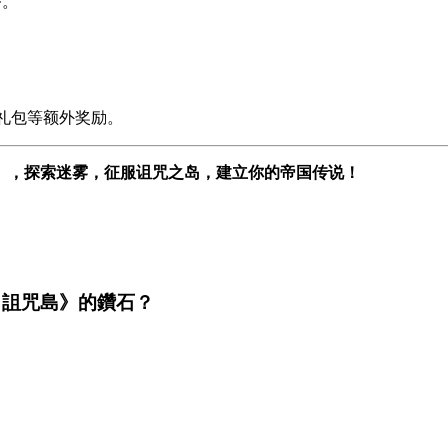
务。
长礼包等额外奖励。
大陸：詛咒島》，探索迷雾，征服诅咒之岛，建立你的帝国传说！
霧大陸：詛咒島》的鑽石？