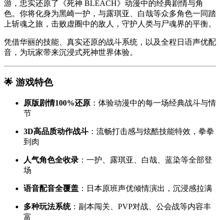
游，忠实还原了《死神 BLEACH》动漫中的经典剧情与角
色。你将化身为黑崎一护，与露琪亚、白哉等众多角色一同踏
上斩魂之旅，击败虚圈中的敌人，守护人类与尸魂界的平衡。
凭借华丽的技能、真实还原的战斗系统，以及全程日语声优配
音，为玩家带来沉浸式死神世界体验。
🌟 游戏特色
原版剧情100%还原
：体验动漫中的每一场经典战斗与情
节
3D高品质动作战斗
：流畅打击感与炫酷技能特效，拳拳
到肉
人气角色全收录
：一护、露琪亚、白哉、蓝染等全部登
场
语音配音全覆盖
：日本原班声优倾情演出，沉浸感拉满
多种玩法系统
：副本闯关、PVP对战、公会战等内容丰
富