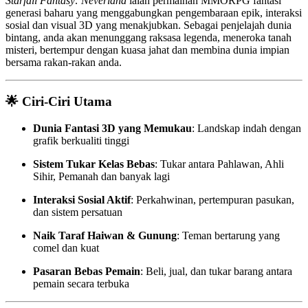
Starfall Fantasy: Neverland
ialah permainan MMORPG fantasi
generasi baharu yang menggabungkan pengembaraan epik, interaksi
sosial dan visual 3D yang menakjubkan. Sebagai penjelajah dunia
bintang, anda akan menunggang raksasa legenda, meneroka tanah
misteri, bertempur dengan kuasa jahat dan membina dunia impian
bersama rakan-rakan anda.
🌟 Ciri-Ciri Utama
Dunia Fantasi 3D yang Memukau
: Landskap indah dengan
grafik berkualiti tinggi
Sistem Tukar Kelas Bebas
: Tukar antara Pahlawan, Ahli
Sihir, Pemanah dan banyak lagi
Interaksi Sosial Aktif
: Perkahwinan, pertempuran pasukan,
dan sistem persatuan
Naik Taraf Haiwan & Gunung
: Teman bertarung yang
comel dan kuat
Pasaran Bebas Pemain
: Beli, jual, dan tukar barang antara
pemain secara terbuka