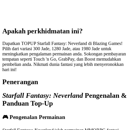
Apakah perkhidmatan ini?
Dapatkan TOPUP Starfall Fantasy: Neverland di Blazing Games!
Pilih dari variasi 300 Jade, 1280 Jade, atau 1980 Jade untuk
meningkatkan pengalaman permainan anda. Sokongan pembayaran
tempatan seperti Touch 'n Go, GrabPay, dan Boost memudahkan
pembelian anda. Nikmati dunia fantasi yang lebih menyeronokkan
hari ini!
Penerangan
Starfall Fantasy: Neverland
Pengenalan &
Panduan Top-Up
🎮 Pengenalan Permainan